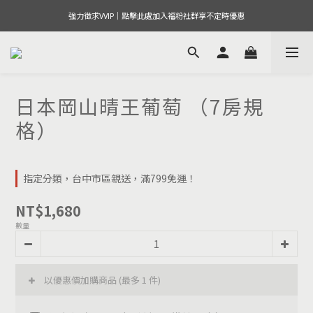
強力徵求VVIP｜點擊此處加入福粉社群享不定時優惠
日本岡山晴王葡萄 （7房規
格）
指定分類，台中市區親送，滿799免運！
NT$1,680
數量
以優惠價加購商品
(最多 1 件)