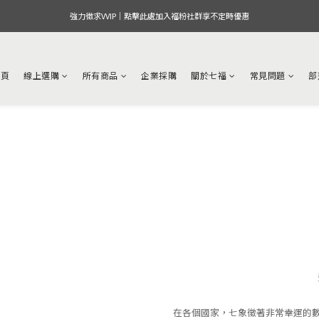
強力徵求VVIP｜點擊此處加入福粉社群享不定時優惠
首頁
線上選購
所有商品
企業採購
關於七福
常見問題
部
在各個國家，七象徵著非常幸運的