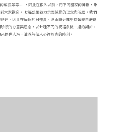
成長等等......，因此在很久以前，用不同國家的神祇，象
到大家歡迎。 七福盛菓致力承襲這樣的理念與祝福，我們
的傳達，因此在每個灼日盛夏、濕雨時分都堅持著親自嚴選
們珍視的心意與思念，以七種不同的祝福象徵一週的期許，
物來傳進人海，灌溉每個人心裡珍貴的時刻。