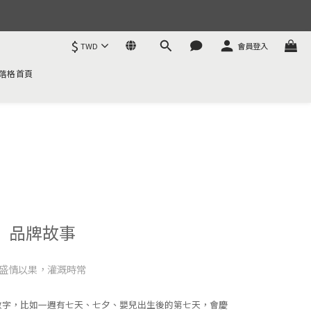
$
TWD
會員登入
落格首頁
品牌故事
盛情以果，灌溉時常
數字，比如一週有七天、七夕、嬰兒出生後的第七天，會慶