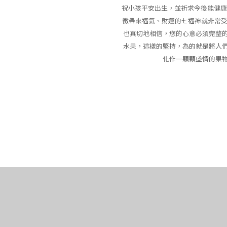
祝小孩平安出生，並祈求今後能健康的
徵帶來福氣、財運的七福神就非常受
也真切地相信，您的心意必須完整
水果，這樣的堅持，為的就是將人
化作一顆顆盛情的果