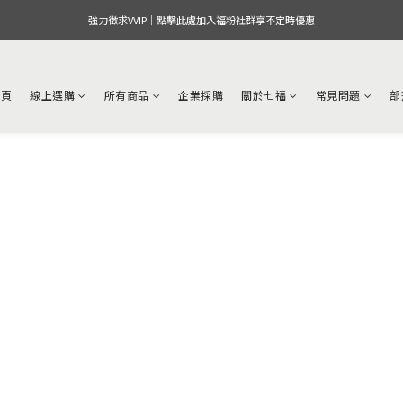
強力徵求VVIP｜點擊此處加入福粉社群享不定時優惠
首頁
線上選購
所有商品
企業採購
關於七福
常見問題
部