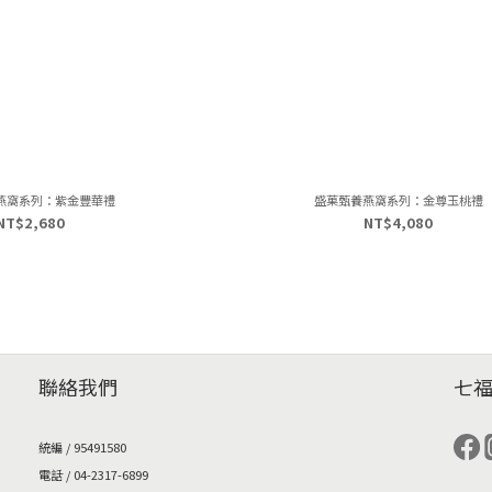
燕窩系列：紫金豐華禮
盛菓甄養燕窩系列：金尊玉桃禮
NT$2,680
NT$4,080
聯絡我們
七
統編 / 95491580
電話 / 04-2317-6899