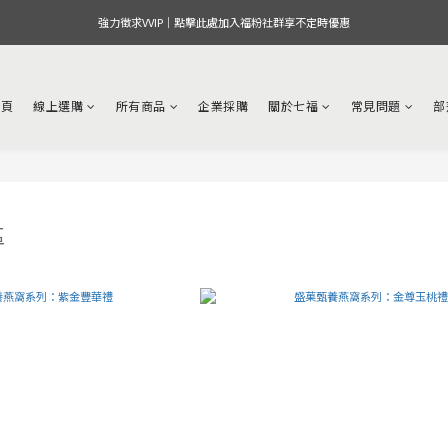
強力徵求VVIP｜點擊此處加入福粉社群享不定時優惠
首頁
線上選購
所有商品
企業採購
關於七福
常見問題
部
區