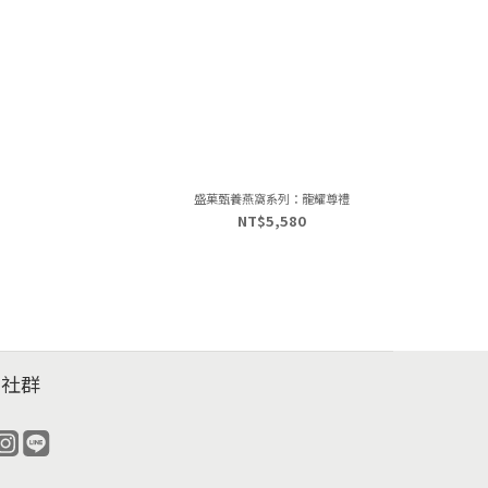
盛菓甄養燕窩系列：龍耀尊禮
NT$5,580
福社群