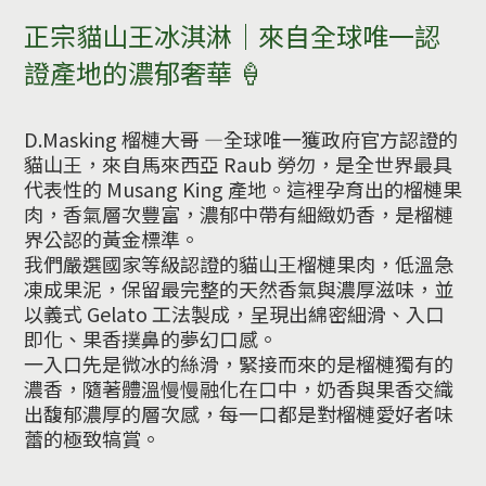
正宗貓山王冰淇淋｜來自全球唯一認
證產地的濃郁奢華 🍦
D.Masking
榴槤大哥
—全球唯一獲政府官方認證的
貓山王，
來自馬來西亞
Raub 勞勿，
是全世界最具
代表性的 Musang King 產地。這裡孕育出的榴槤果
肉，香氣層次豐富，濃郁中帶有細緻奶香，是榴槤
界公認的黃金標準。
我們嚴選國家等級認證的貓山王榴槤果肉，低溫急
凍成果泥，保留最完整的天然香氣與濃厚滋味，並
以義式 Gelato 工法製成，呈現出綿密細滑、入口
即化、果香撲鼻的夢幻口感。
一入口先是微冰的絲滑，緊接而來的是榴槤獨有的
濃香，隨著體溫慢慢融化在口中，奶香與果香交織
出馥郁濃厚的層次感，每一口都是對榴槤愛好者味
蕾的極致犒賞。