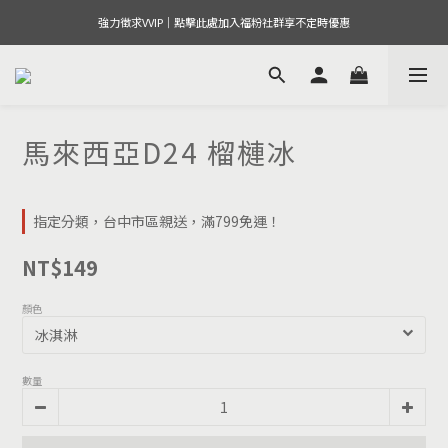
強力徵求VVIP｜點擊此處加入福粉社群享不定時優惠
馬來西亞D24 榴槤冰
指定分類，台中市區親送，滿799免運！
NT$149
顏色
數量