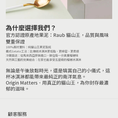
為什麼選擇我們？
官方認證原產地果泥
：Raub 貓山王，品質與風味
雙重保證
100%真材實料：純貓山王果泥製成
義式Gelato工法：比傳統冰淇淋更低脂、更綿密、更柔順
冷鏈直送：從馬來西亞原裝進口，鎖住每一分真實榴槤味
天然與工藝的完美結合：在家也能享受五星級的榴槤冰淇淋
無論是午後放鬆時光，還是犒賞自己的小儀式，這
杯冰淇淋都能帶來最純正的南洋氣息。
Origin Matters．用真正的貓山王，為你封存最濃
郁的滋味。
顧客服務