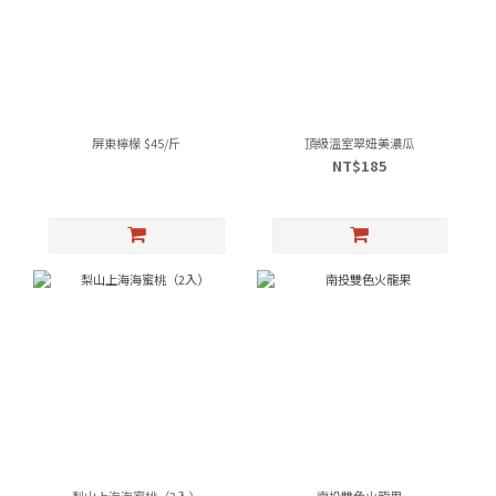
屏東檸檬 $45/斤
頂級溫室翠妞美濃瓜
NT$185
梨山上海海蜜桃（2入）
南投雙色火龍果