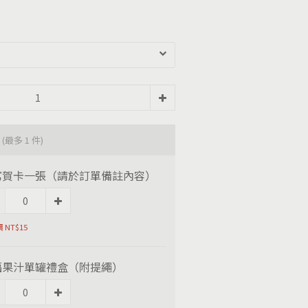
品
(最多 1 件)
寫賀卡一張（請於訂單備註內容）
 NT$15
福果汁單罐禮盒（附提繩）