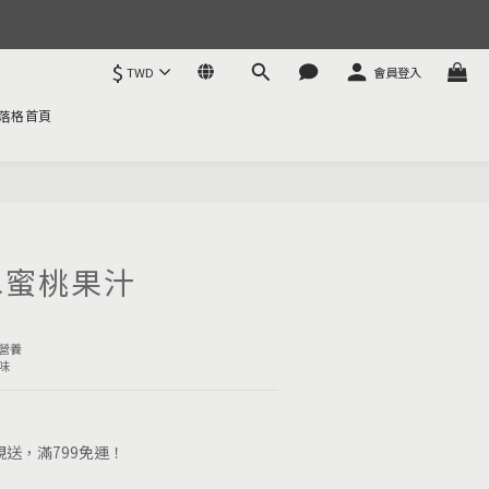
$
TWD
會員登入
落格首頁
立即購買
水蜜桃果汁
營養
味
送，滿799免運！