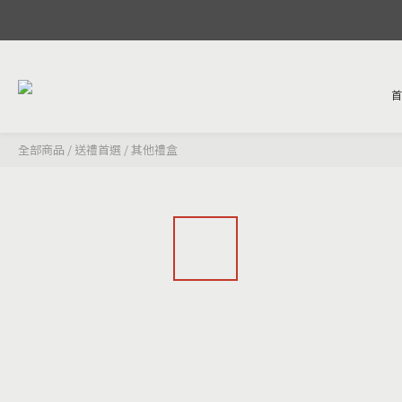
全部商品
/
送禮首選
/
其他禮盒