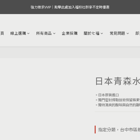
強力徵求VVIP｜點擊此處加入福粉社群享不定時優惠
首頁
線上選購
所有商品
企業採購
關於七福
常見問題
部
日本青森
。日本原裝進口
。獨門密封搾取技術保留蘋果
。獨特清爽的酸味與自然的甜
指定分類，台中市區親